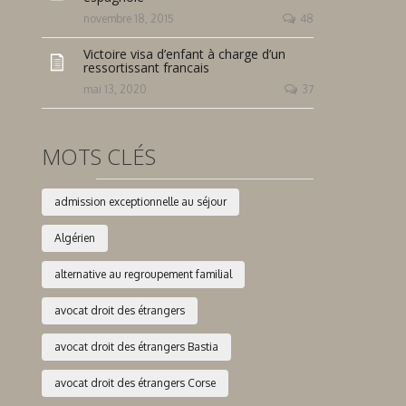
novembre 18, 2015
48
Victoire visa d’enfant à charge d’un
ressortissant francais
mai 13, 2020
37
MOTS CLÉS
admission exceptionnelle au séjour
Algérien
alternative au regroupement familial
avocat droit des étrangers
avocat droit des étrangers Bastia
avocat droit des étrangers Corse