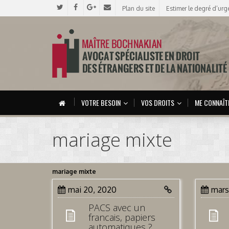
Plan du site
Estimer le degré d’urg
VOTRE BESOIN
VOS DROITS
ME CONNAÎT
mariage mixte
mariage mixte
mai 20, 2020
mars
PACS avec un
francais, papiers
automatiques ?