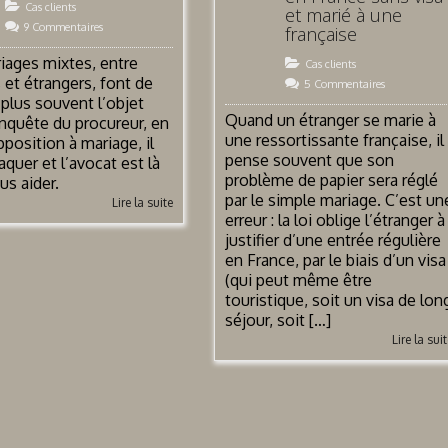
Cas clients
et marié à une
9 Commentaires
française
iages mixtes, entre
Cas clients
s et étrangers, font de
5 Commentaires
 plus souvent l’objet
Quand un étranger se marie à
nquête du procureur, en
une ressortissante française, il
pposition à mariage, il
pense souvent que son
aquer et l’avocat est là
problème de papier sera réglé
us aider.
par le simple mariage. C’est un
Lire la suite
erreur : la loi oblige l’étranger à
justifier d’une entrée régulière
en France, par le biais d’un visa
(qui peut même être
touristique, soit un visa de lon
séjour, soit […]
Lire la sui