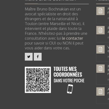
N
Maître Bruno Bochnakian est un
avocat spécialiste en droit des
étrangers et de la nationalité à
m
Toulon (entre Marseille et Nice), il
intervient et plaide dans toute la
France. N'hésitez-pas à prendre une
m
consultation avec lui
le contacter
pour savoir si OUI ou NON il peut
V
vous aider dans votre cas.
d
m
n
m
a