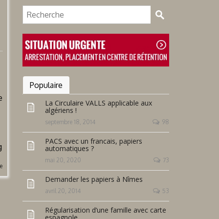
Populaire
e
La Circulaire VALLS applicable aux
algériens !
septembre 18, 2014
98
PACS avec un francais, papiers
g
automatiques ?
mai 20, 2020
73
te
Demander les papiers à Nîmes
avril 20, 2014
53
Régularisation d’une famille avec carte
espagnole