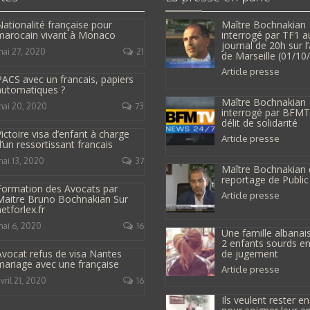
ationalité française pour
Maître Bochnakian
marocain vivant à Monaco
interrogé par TF1 a
journal de 20h sur l
ai 27, 2020
21
de Marseille (01/10
Article presse
PACS avec un francais, papiers
automatiques ?
Maître Bochnakian
ai 20, 2020
73
interrogé par BFMTV
délit de solidarité
ictoire visa d’enfant à charge
Article presse
’un ressortissant francais
ai 13, 2020
37
Maître Bochnakian 
reportage de Public
Formation des Avocats par
Article presse
Maitre Bruno Bochnakian Sur
etforlex.fr
ai 6, 2020
16
Une famille albanai
2 enfants sourds en
Avocat refus de visa Nantes
de jugement
mariage avec une française
Article presse
vril 21, 2020
16
Ils veulent rester e