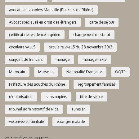
avocat sans papiers Marseille (Bouches du Rhône)
Avocat spécialisé en droit des étrangers
carte de séjour
certificat de résidence algérien
changement de statut
circulaire VALLS
circulaire VALLS du 28 novembre 2012
conjoint de francais
mariage
mariage mixte
Marocain
Marseille
Nationalité Française
OQTF
Préfecture des Bouches du Rhône
regroupement familial
régularisation
sans papiers
titre de séjour
tribunal administratif de Nice
Tunisien
vie privée et familiale
étranger malade