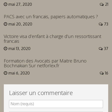
mai 27, 2020
21
PACS avec un francais, papiers automatiques ?
mai 20, 2020
73
Victoire visa d’enfant à charge d’un ressortissant
francais
mai 13, 2020
37
Formation des Avocats par Maitre Bruno
Bochnakian Sur netforlex.fr
mai 6, 2020
16
Laisser un commentaire
Nom (requis)