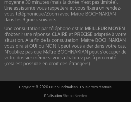
moyenne 30 minutes (mais la durée n'est pas limitée).
Une assistante vous rappellera et vous fixera un rendez-
vous téléphonique/Zoom avec Maître BOCHNAKIAN
dans les
3 jours
suivants.
Une consultation par téléphone est le
MEILLEUR MOYEN
d'obtenir une réponse
CLAIRE
et
PRECISE
adaptée à votre
situation. A la fin de la consultation, Maître BOCHNAKIAN
vous dira si OUI ou NON il peut vous aider dans votre cas.
N'oubliez pas que Maître BOCHNAKIAN peut s'occuper de
votre dossier même si vous n'habitez pas à proximité
(cela est possible en droit des étrangers)
Copyright ® 2020 Bruno Bochnakian. Tous droits réservés.
Réalisation
Sherpa Needeo