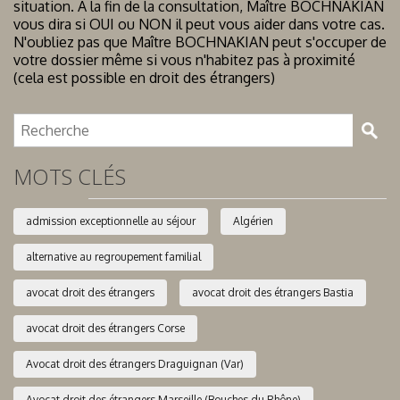
situation. A la fin de la consultation, Maître BOCHNAKIAN
vous dira si OUI ou NON il peut vous aider dans votre cas.
N'oubliez pas que Maître BOCHNAKIAN peut s'occuper de
votre dossier même si vous n'habitez pas à proximité
(cela est possible en droit des étrangers)
MOTS CLÉS
admission exceptionnelle au séjour
Algérien
alternative au regroupement familial
avocat droit des étrangers
avocat droit des étrangers Bastia
avocat droit des étrangers Corse
Avocat droit des étrangers Draguignan (Var)
Avocat droit des étrangers Marseille (Bouches du Rhône)