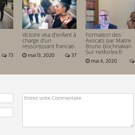
Victoire visa d’enfant à
Formation des
charge d’un
Avocats par Maitre
ressortissant francais
Bruno Bochnakian
Sur netforlex.fr
73
mai 13, 2020
37
mai 6, 2020
Entrez votre Commentaire