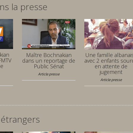
ns la presse
kian
Maître Bochnakian
Une famille albanai
BFMTV
dans un reportage de
avec 2 enfants sour
de
Public Sénat
en attente de
jugement
Article presse
Article presse
 étrangers