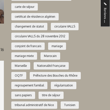
carte de séjour
certificat de résidence algérien
changement de statut
circulaire VALLS
circulaire VALLS du 28 novembre 2012
conjoint de francais
mariage
16
mariage mixte
Marocain
Marseille
Nationalité Française
OQTF
Préfecture des Bouches du Rhône
regroupement familial
régularisation
sans papiers
titre de séjour
tribunal administratif de Nice
Tunisien