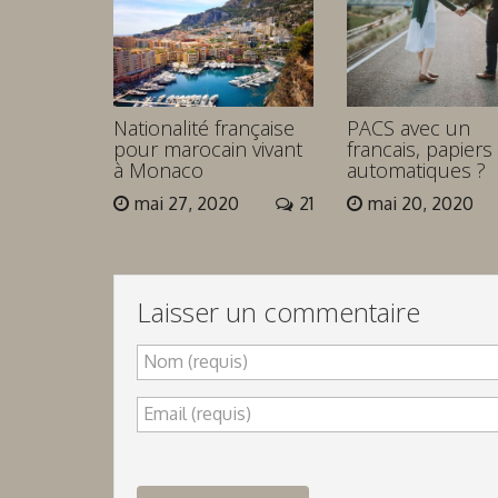
Nationalité française
PACS avec un
pour marocain vivant
francais, papiers
à Monaco
automatiques ?
mai 27, 2020
21
mai 20, 2020
Laisser un commentaire
Nom (requis)
Email (requis)