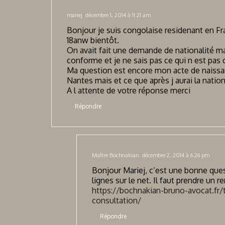
mariej
décembre 1, 2014 à 11:21 am
Bonjour je suis congolaise residenant en Fran
18anw bientôt.
On avait fait une demande de nationalité mai
conforme et je ne sais pas ce qui n est pas c
Ma question est encore mon acte de naissan
Nantes mais et ce que après j aurai la natio
A l attente de votre réponse merci
Répondre
Maître Bochnakian
décembre 2, 2014 à 6:26 pm
Bonjour Mariej, c’est une bonne que
lignes sur le net. Il faut prendre un
https://bochnakian-bruno-avocat.fr
consultation/
Répondre