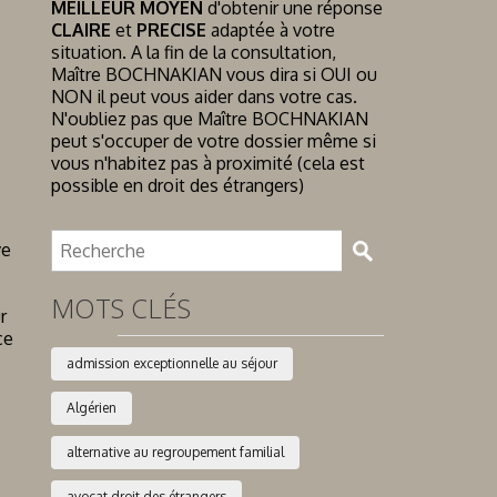
MEILLEUR MOYEN
d'obtenir une réponse
CLAIRE
et
PRECISE
adaptée à votre
situation. A la fin de la consultation,
Maître BOCHNAKIAN vous dira si OUI ou
NON il peut vous aider dans votre cas.
N'oubliez pas que Maître BOCHNAKIAN
peut s'occuper de votre dossier même si
vous n'habitez pas à proximité (cela est
possible en droit des étrangers)
ve
MOTS CLÉS
r
ce
admission exceptionnelle au séjour
Algérien
alternative au regroupement familial
avocat droit des étrangers