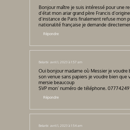
Bonjour maître je suis intéressé pour une rec
d’état mon ariar grand père Francis d’origin
d’instance de Paris finalement refuse mon 
nationalité française je demande directemen
Répondre
Belarbi
avril 1, 2023 à 1:57 am
Oui bonjour madame où Messier je voudre b
son venue sans papiers je voudre bien que 
mersie beaucoup
SVP mon’ numéro de téléphone. 07774249
Répondre
Belarbi
avril 1, 2023 à 1:54 am