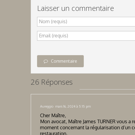
Laisser un commentaire
Nom (requis)
Email (requis)
Commentaire
26 Réponses
Aureggio
mars 16, 2024 à 5:15 pm
Cher Maître,
Mon avocat, Maître James TURNER vous a r
moment concernant la régularisation d’un c
restauration.