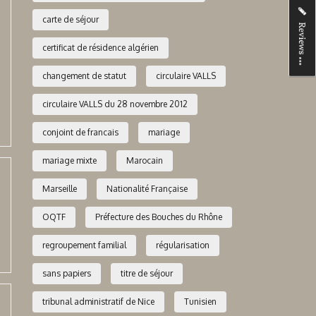
carte de séjour
certificat de résidence algérien
changement de statut
circulaire VALLS
circulaire VALLS du 28 novembre 2012
conjoint de francais
mariage
mariage mixte
Marocain
Marseille
Nationalité Française
OQTF
Préfecture des Bouches du Rhône
regroupement familial
régularisation
sans papiers
titre de séjour
tribunal administratif de Nice
Tunisien