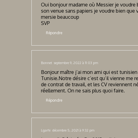
Oui bonjour madame où Messier je voudre b
son venue sans papiers je voudre bien que 
mersie beaucoup
SVP
Répondre
Bonnet
septembre 9, 2022 à 11:03 pm
Bonjour maître j’ai mon ami qui est tunisien 
Tunisie.Notre désire c’est qu’il vienne me r
de contrat de travail, et les CV reviennent n
réellement. On ne sais plus quoi faire.
Répondre
Lgarhi
décembre 5, 2021 à 9:32 pm