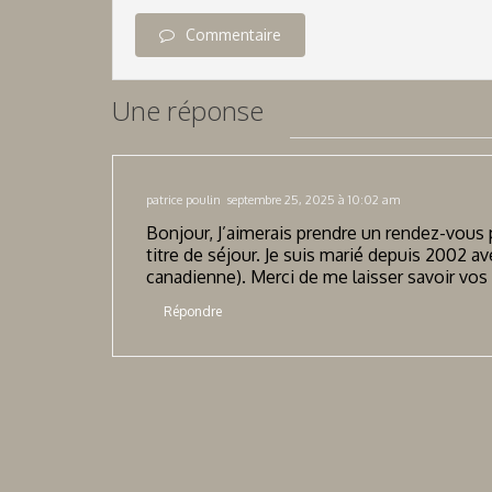
Commentaire
Une réponse
patrice poulin
septembre 25, 2025 à 10:02 am
Bonjour, J’aimerais prendre un rendez-vous 
titre de séjour. Je suis marié depuis 2002 
canadienne). Merci de me laisser savoir vos 
Répondre