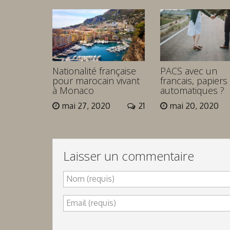
Nationalité française
PACS avec un
pour marocain vivant
francais, papiers
à Monaco
automatiques ?
mai 27, 2020
21
mai 20, 2020
Laisser un commentaire
Nom (requis)
Email (requis)