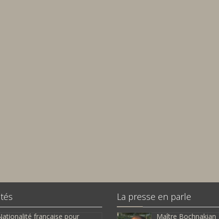
ités
La presse en parle
ationalité française pour
Maître Bochnakian