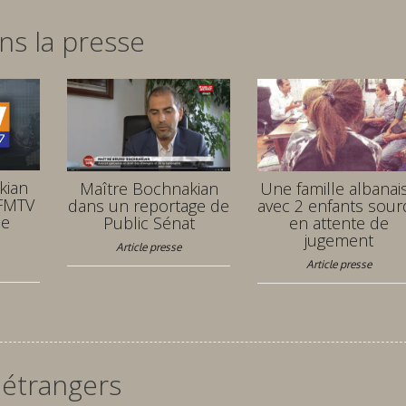
ns la presse
kian
Maître Bochnakian
Une famille albanai
BFMTV
dans un reportage de
avec 2 enfants sour
de
Public Sénat
en attente de
jugement
Article presse
Article presse
 étrangers