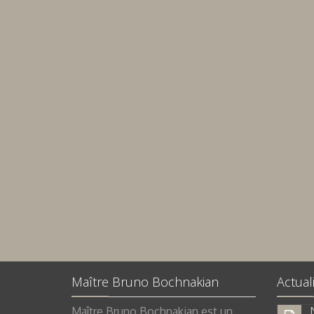
Maître Bruno Bochnakian
Actual
N
Maître Bruno Bochnakian est un