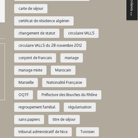
carte de séjour
certificat de résidence algérien
changement de statut
circulaire VALLS
circulaire VALLS du 28 novembre 2012
conjoint de francais
mariage
mariage mixte
Marocain
Marseille
Nationalité Française
OQTF
Préfecture des Bouches du Rhône
regroupement familial
régularisation
sans papiers
titre de séjour
tribunal administratif de Nice
Tunisien