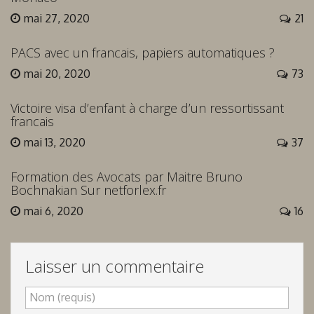
mai 27, 2020
21
PACS avec un francais, papiers automatiques ?
mai 20, 2020
73
Victoire visa d’enfant à charge d’un ressortissant
francais
mai 13, 2020
37
Formation des Avocats par Maitre Bruno
Bochnakian Sur netforlex.fr
mai 6, 2020
16
Laisser un commentaire
Nom (requis)