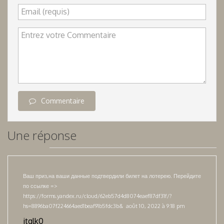
Email (requis)
Entrez votre Commentaire
Commentaire
Une réponse
Ваш приз,на ваши данные подтвердили билет на лотерею. Перейдите
по ссылке =>
https://forms.yandex.ru/cloud/62eb57d4d8074eaef87df31f/?
hs=8896ba07f224664aed1beaf91b5fdc3b&
août 10, 2022 à 9:18 pm
jtglk0