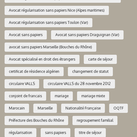
Avocat régularisation sans papiers Nice (Alpes maritimes)
Avocat régularisation sans papiers Toulon (Var)
Avocat sans papiers
Avocat sans papiers Draguignan (Var)
avocat sans papiers Marseille (Bouches du Rhône)
Avocat spécialisé en droit des étrangers
carte de séjour
certificat de résidence algérien
changement de statut
circulaire VALLS
circulaire VALLS du 28 novembre 2012
conjoint de francais
mariage
mariage mixte
Marocain
Marseille
Nationalité Française
OQTF
Préfecture des Bouches du Rhône
regroupement familial
régularisation
sans papiers
titre de séjour