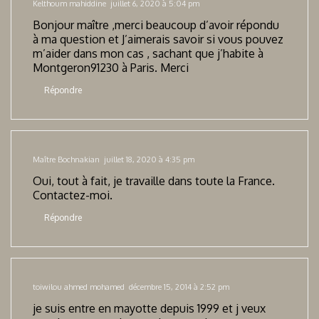
Kelthoum mahiddine
juillet 6, 2020 à 5:04 pm
Bonjour maître ,merci beaucoup d’avoir répondu
à ma question et J’aimerais savoir si vous pouvez
m’aider dans mon cas , sachant que j’habite à
Montgeron91230 à Paris. Merci
Répondre
Maître Bochnakian
juillet 18, 2020 à 4:35 pm
Oui, tout à fait, je travaille dans toute la France.
Contactez-moi.
Répondre
toiwilou ahmed mohamed
décembre 15, 2014 à 2:52 pm
je suis entre en mayotte depuis 1999 et j veux