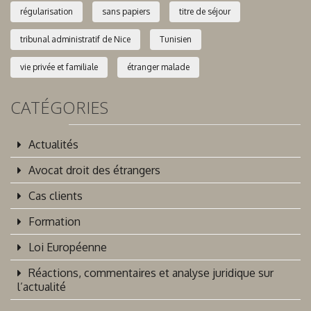
régularisation
sans papiers
titre de séjour
tribunal administratif de Nice
Tunisien
vie privée et familiale
étranger malade
CATÉGORIES
Actualités
Avocat droit des étrangers
Cas clients
Formation
Loi Européenne
Réactions, commentaires et analyse juridique sur
l’actualité