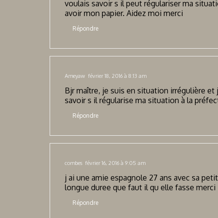
voulais savoir s il peut régulariser ma situa
avoir mon papier. Aidez moi merci
Répondre
Ameyaw
février 18, 2016 à 8:13 am
Bjr maître, je suis en situation irrégulière et
savoir s il régularise ma situation à la préf
Répondre
combes
février 16, 2016 à 9:05 am
j ai une amie espagnole 27 ans avec sa petite
longue duree que faut il qu elle fasse merci
Répondre