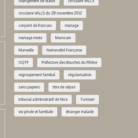
changement de statut
circulaire VALLS
circulaire VALLS du 28 novembre 2012
conjoint de francais
mariage
mariage mixte
Marocain
Marseille
Nationalité Française
OQTF
Préfecture des Bouches du Rhône
regroupement familial
régularisation
sans papiers
titre de séjour
tribunal administratif de Nice
Tunisien
vie privée et familiale
étranger malade