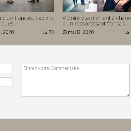
c un francais, papiers
Victoire visa d’enfant à charg
iques ?
d’un ressortissant francais
0, 2020
73
mai 13, 2020
Entrez votre Commentaire