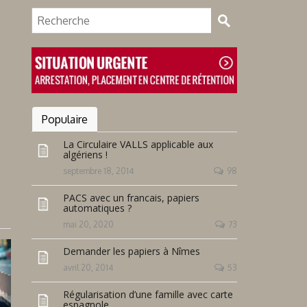
Populaire
La Circulaire VALLS applicable aux
algériens !
septembre 18, 2014
98
PACS avec un francais, papiers
automatiques ?
mai 20, 2020
73
Demander les papiers à Nîmes
avril 20, 2014
53
Régularisation d’une famille avec carte
espagnole