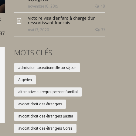
novembre 18, 2015
48
e
Victoire visa d’enfant à charge d’un
ressortissant francais
mai 13, 2020
37
37
MOTS CLÉS
admission exceptionnelle au séjour
Algérien
alternative au regroupement familial
avocat droit des étrangers
avocat droit des étrangers Bastia
avocat droit des étrangers Corse