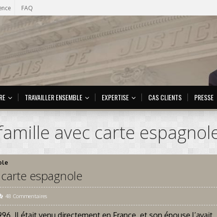
ence
FAQ
RE
TRAVAILLER ENSEMBLE
EXPERTISE
CAS CLIENTS
PRESSE
famille avec carte espagnol
ole
c carte espagnole
48 Commentaires
996. Il était venu directement en France, et son épouse l’avait