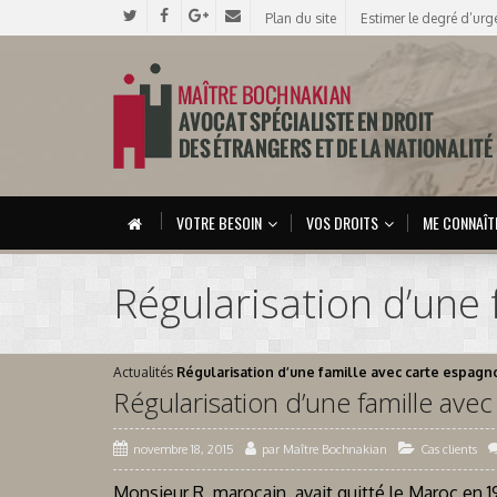
Plan du site
Estimer le degré d’urg
VOTRE BESOIN
VOS DROITS
ME CONNAÎT
Régularisation d’une 
Actualités
Régularisation d’une famille avec carte espagn
Régularisation d’une famille ave
novembre 18, 2015
par
Maître Bochnakian
Cas clients
Monsieur R, marocain, avait quitté le Maroc en 1