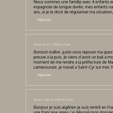
Nous sommes une famille avec 4 enfants ent
espagnole de longue durée, mes enfants nat
ans, ai je le droit de régulariser ma situatio
Répondre
Duval
avril 5, 2016 à 6:01 pm
Bonsoir maître .juste vous reposer ma quest
preuve a la puis. Je viens d’avoir un bail a 
moment de me rendre a la préfecture de Mars
camerounais .je travail a Saint-Cyr sur mer. 
Répondre
hicham
mars 16, 2016 à 8:32 pm
Bonjour je suis algérien je suis rentré en Fr
une française apres j’ai déposé mon dossier 