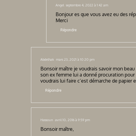
Angel
septembre 4, 2022 à 1:42 am
Bonjour es que vous avez eu des rép
Merci
Répondre
Abdelhak
mars 23, 2021 à 10:20 pm
Bonsoir maître je voudrais savoir mon beau f
son ex femme lui a donné procuration pour s
voudrais lui faire c’est démarche de papier
Répondre
Hassoun
avril 10, 2016 à 9:59 pm
Bonsoir maître,