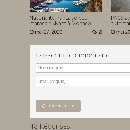
Nationalité française pour
PACS ave
marocain vivant à Monaco
automat
mai 27, 2020
21
mai 2
Laisser un commentaire
Nom (requis)
Email (requis)
Commentaire
48 Réponses