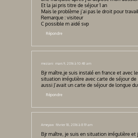
Et la jai pris titre de séjour 1 an
Mais le problème j’ai pas le droit pour travail
Remarque : visiteur
C possible m aidé svp
Répondre
meziani
mars 9, 2016 à 10:48 am
Bjr maître,je suis instalé en france et avec 
situation irrégulière avec carte de séjour de
aussi J’avait un carte de séjour de longue d
Répondre
Ameyaw
février 18, 2016 à 8:19 am
Bjr maître, je suis en situation irrégulière et