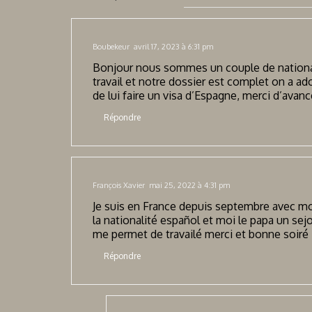
Boubekeur
avril 17, 2023 à 6:31 pm
Bonjour nous sommes un couple de national
travail et notre dossier est complet on a ad
de lui faire un visa d’Espagne, merci d’avanc
Répondre
François Xavier
mai 25, 2022 à 4:31 pm
Je suis en France depuis septembre avec mon 
la nationalité español et moi le papa un sej
me permet de travailé merci et bonne soiré
Répondre