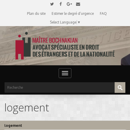
Plan du site
Estimer le degré d’urgence
FAQ
Select Language
▼
Toggle
navigation
logement
logement