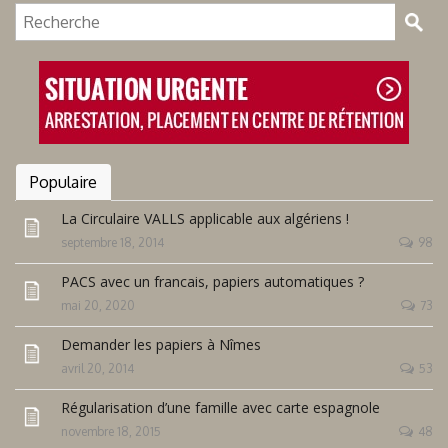
Populaire
La Circulaire VALLS applicable aux algériens !
septembre 18, 2014
98
PACS avec un francais, papiers automatiques ?
mai 20, 2020
73
Demander les papiers à Nîmes
avril 20, 2014
53
Régularisation d’une famille avec carte espagnole
novembre 18, 2015
48