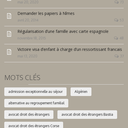
mai 20, 2020
73
Demander les papiers à Nîmes
avril 20, 2014
53
Régularisation d’une famille avec carte espagnole
novembre 18, 2015
48
Victoire visa d’enfant à charge d’un ressortissant francais
mai 13, 2020
37
MOTS CLÉS
admission exceptionnelle au séjour
Algérien
alternative au regroupement familial
avocat droit des étrangers
avocat droit des étrangers Bastia
avocat droit des étrangers Corse