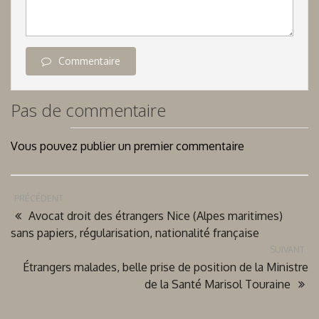
Commentaire
Pas de commentaire
Vous pouvez publier un premier commentaire
PRÉCÉDENT
Avocat droit des étrangers Nice (Alpes maritimes)
sans papiers, régularisation, nationalité française
SUIVANT
Étrangers malades, belle prise de position de la Ministre
de la Santé Marisol Touraine