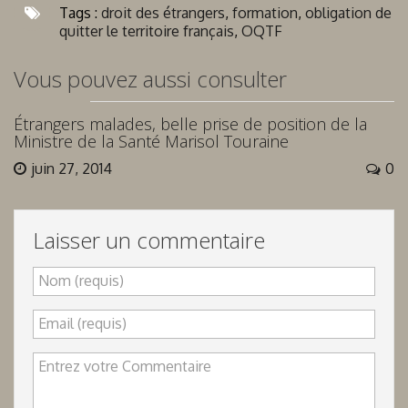
Tags :
droit des étrangers
,
formation
,
obligation de
quitter le territoire français
,
OQTF
Vous pouvez aussi consulter
Étrangers malades, belle prise de position de la
Ministre de la Santé Marisol Touraine
juin 27, 2014
0
Laisser un commentaire
Nom (requis)
Email (requis)
Entrez votre Commentaire