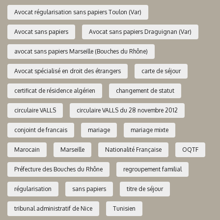
Avocat régularisation sans papiers Toulon (Var)
Avocat sans papiers
Avocat sans papiers Draguignan (Var)
avocat sans papiers Marseille (Bouches du Rhône)
Avocat spécialisé en droit des étrangers
carte de séjour
certificat de résidence algérien
changement de statut
circulaire VALLS
circulaire VALLS du 28 novembre 2012
conjoint de francais
mariage
mariage mixte
Marocain
Marseille
Nationalité Française
OQTF
Préfecture des Bouches du Rhône
regroupement familial
régularisation
sans papiers
titre de séjour
tribunal administratif de Nice
Tunisien