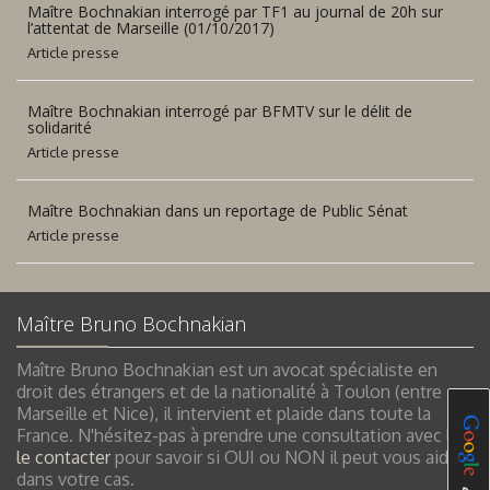
Maître Bochnakian interrogé par TF1 au journal de 20h sur
l’attentat de Marseille (01/10/2017)
Article presse
Maître Bochnakian interrogé par BFMTV sur le délit de
solidarité
Article presse
Maître Bochnakian dans un reportage de Public Sénat
Article presse
Maître Bruno Bochnakian
Maître Bruno Bochnakian est un avocat spécialiste en
droit des étrangers et de la nationalité à Toulon (entre
Marseille et Nice), il intervient et plaide dans toute la
France. N'hésitez-pas à prendre une consultation avec lui
le contacter
pour savoir si OUI ou NON il peut vous aider
dans votre cas.